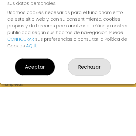
sus datos personales.
Usamos cookies necesarias para el funcionamiento
de este sitio web y, con su consentimiento, cookies
¡La Tres Loterias te desea Mucha Suerte!
propias y de terceros para analizar el tráfico y mostrar
publicidad según sus hábitos de navegación. Puede
CONFIGURAR
sus preferencias o consultar la Política de
Cookies
AQUÍ
.
LA TRES LOTERIAS
¿Quiénes somos?
Aceptar
Rechazar
Comprar lotería
Resultados
Contacto
Empresas
Boletos digitales
Acceso
Registro
REDES SOCIALES