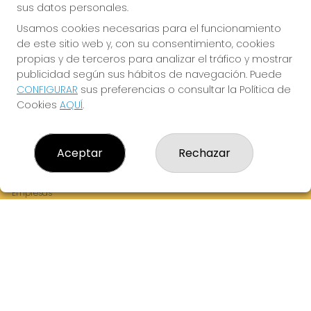
sus datos personales.
Usamos cookies necesarias para el funcionamiento
de este sitio web y, con su consentimiento, cookies
¡La Tres Loterias te desea Mucha Suerte!
propias y de terceros para analizar el tráfico y mostrar
publicidad según sus hábitos de navegación. Puede
CONFIGURAR
sus preferencias o consultar la Política de
Cookies
AQUÍ
.
LA TRES LOTERIAS
¿Quiénes somos?
Aceptar
Rechazar
Comprar lotería
Resultados
Contacto
Empresas
Boletos digitales
Acceso
Registro
REDES SOCIALES