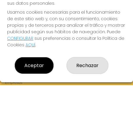
sus datos personales.
Usamos cookies necesarias para el funcionamiento
de este sitio web y, con su consentimiento, cookies
¡La Tres Loterias te desea Mucha Suerte!
propias y de terceros para analizar el tráfico y mostrar
publicidad según sus hábitos de navegación. Puede
CONFIGURAR
sus preferencias o consultar la Política de
Cookies
AQUÍ
.
LA TRES LOTERIAS
¿Quiénes somos?
Aceptar
Rechazar
Comprar lotería
Resultados
Contacto
Empresas
Boletos digitales
Acceso
Registro
REDES SOCIALES