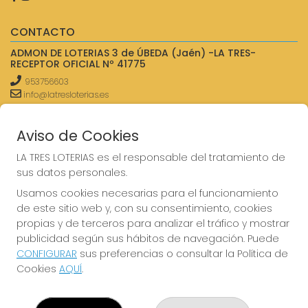
CONTACTO
ADMON DE LOTERIAS 3 de ÚBEDA (Jaén) -LA TRES-
RECEPTOR OFICIAL Nº 41775
953756603
info@latresloterias.es
ZURBARÁN, 3
Úbeda, 23400
Aviso de Cookies
(Jaén) España
LA TRES LOTERIAS es el responsable del tratamiento de
sus datos personales.
LEGAL
Usamos cookies necesarias para el funcionamiento
Aviso Legal
de este sitio web y, con su consentimiento, cookies
Política de Privacidad
Política de Cookies
propias y de terceros para analizar el tráfico y mostrar
Condiciones de Compra
publicidad según sus hábitos de navegación. Puede
CONFIGURAR
sus preferencias o consultar la Política de
Tienda de Lotería Nacional
Cookies
AQUÍ
.
Pago aceptado con tarjeta
Pago aceptado con Bizum