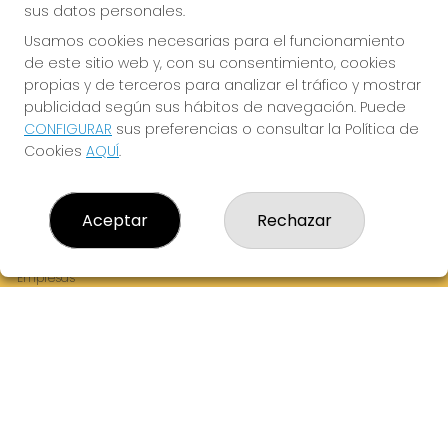
sus datos personales.
Usamos cookies necesarias para el funcionamiento
de este sitio web y, con su consentimiento, cookies
¡La Tres Loterias te desea Mucha Suerte!
propias y de terceros para analizar el tráfico y mostrar
publicidad según sus hábitos de navegación. Puede
CONFIGURAR
sus preferencias o consultar la Política de
Cookies
AQUÍ
.
LA TRES LOTERIAS
¿Quiénes somos?
Aceptar
Rechazar
Comprar lotería
Resultados
Contacto
Empresas
Boletos digitales
Acceso
Registro
REDES SOCIALES