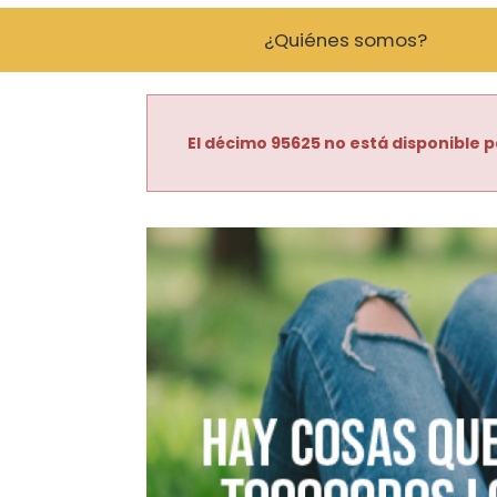
¿Quiénes somos?
El décimo 95625 no está disponible p