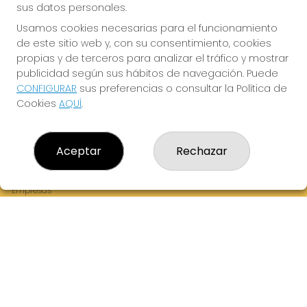
sus datos personales.
Usamos cookies necesarias para el funcionamiento
de este sitio web y, con su consentimiento, cookies
¡La Tres Loterias te desea Mucha Suerte!
propias y de terceros para analizar el tráfico y mostrar
publicidad según sus hábitos de navegación. Puede
CONFIGURAR
sus preferencias o consultar la Política de
Cookies
AQUÍ
.
LA TRES LOTERIAS
¿Quiénes somos?
Aceptar
Rechazar
Comprar lotería
Resultados
Contacto
Empresas
Boletos digitales
Acceso
Registro
REDES SOCIALES