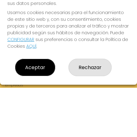
sus datos personales.
Usamos cookies necesarias para el funcionamiento
de este sitio web y, con su consentimiento, cookies
¡La Tres Loterias te desea Mucha Suerte!
propias y de terceros para analizar el tráfico y mostrar
publicidad según sus hábitos de navegación. Puede
CONFIGURAR
sus preferencias o consultar la Política de
Cookies
AQUÍ
.
LA TRES LOTERIAS
¿Quiénes somos?
Aceptar
Rechazar
Comprar lotería
Resultados
Contacto
Empresas
Boletos digitales
Acceso
Registro
REDES SOCIALES