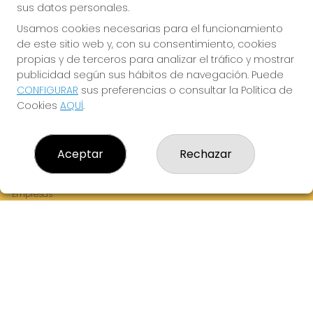
sus datos personales.
Usamos cookies necesarias para el funcionamiento
de este sitio web y, con su consentimiento, cookies
¡La Tres Loterias te desea Mucha Suerte!
propias y de terceros para analizar el tráfico y mostrar
publicidad según sus hábitos de navegación. Puede
CONFIGURAR
sus preferencias o consultar la Política de
Cookies
AQUÍ
.
LA TRES LOTERIAS
¿Quiénes somos?
Aceptar
Rechazar
Comprar lotería
Resultados
Contacto
Empresas
Boletos digitales
Acceso
Registro
REDES SOCIALES