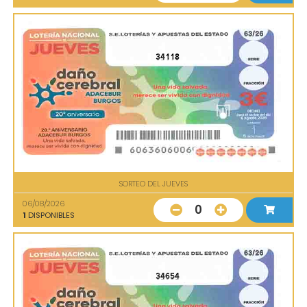
34118
SORTEO DEL JUEVES
06/08/2026
0
1
DISPONIBLES
34654