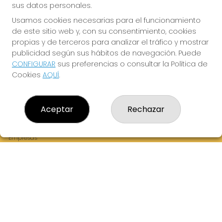
sus datos personales.
Usamos cookies necesarias para el funcionamiento
de este sitio web y, con su consentimiento, cookies
¡La Tres Loterias te desea Mucha Suerte!
propias y de terceros para analizar el tráfico y mostrar
publicidad según sus hábitos de navegación. Puede
CONFIGURAR
sus preferencias o consultar la Política de
Cookies
AQUÍ
.
LA TRES LOTERIAS
¿Quiénes somos?
Aceptar
Rechazar
Comprar lotería
Resultados
Contacto
Empresas
Boletos digitales
Acceso
Registro
REDES SOCIALES