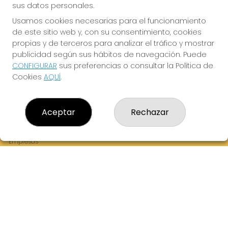
sus datos personales.
Usamos cookies necesarias para el funcionamiento
de este sitio web y, con su consentimiento, cookies
¡La Tres Loterias te desea Mucha Suerte!
propias y de terceros para analizar el tráfico y mostrar
publicidad según sus hábitos de navegación. Puede
CONFIGURAR
sus preferencias o consultar la Política de
Cookies
AQUÍ
.
LA TRES LOTERIAS
¿Quiénes somos?
Aceptar
Rechazar
Comprar lotería
Resultados
Contacto
Empresas
Boletos digitales
Acceso
Registro
REDES SOCIALES