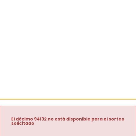
El décimo 94132 no está disponible para el sorteo
solicitado