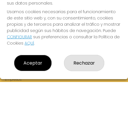
sus datos personales.
Usamos cookies necesarias para el funcionamiento
de este sitio web y, con su consentimiento, cookies
¡La Tres Loterias te desea Mucha Suerte!
propias y de terceros para analizar el tráfico y mostrar
publicidad según sus hábitos de navegación. Puede
CONFIGURAR
sus preferencias o consultar la Política de
Cookies
AQUÍ
.
LA TRES LOTERIAS
¿Quiénes somos?
Aceptar
Rechazar
Comprar lotería
Resultados
Contacto
Empresas
Boletos digitales
Acceso
Registro
REDES SOCIALES