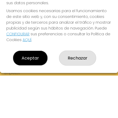
sus datos personales.
Usamos cookies necesarias para el funcionamiento
de este sitio web y, con su consentimiento, cookies
¡La Tres Loterias te desea Mucha Suerte!
propias y de terceros para analizar el tráfico y mostrar
publicidad según sus hábitos de navegación. Puede
CONFIGURAR
sus preferencias o consultar la Política de
Cookies
AQUÍ
.
LA TRES LOTERIAS
¿Quiénes somos?
Aceptar
Rechazar
Comprar lotería
Resultados
Contacto
Empresas
Boletos digitales
Acceso
Registro
REDES SOCIALES