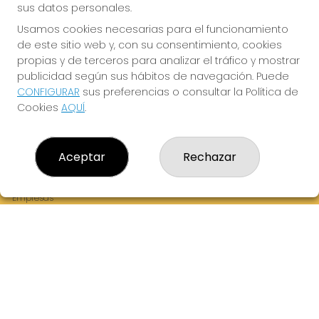
sus datos personales.
Usamos cookies necesarias para el funcionamiento
de este sitio web y, con su consentimiento, cookies
¡La Tres Loterias te desea Mucha Suerte!
propias y de terceros para analizar el tráfico y mostrar
publicidad según sus hábitos de navegación. Puede
CONFIGURAR
sus preferencias o consultar la Política de
Cookies
AQUÍ
.
LA TRES LOTERIAS
¿Quiénes somos?
Aceptar
Rechazar
Comprar lotería
Resultados
Contacto
Empresas
Boletos digitales
Acceso
Registro
REDES SOCIALES