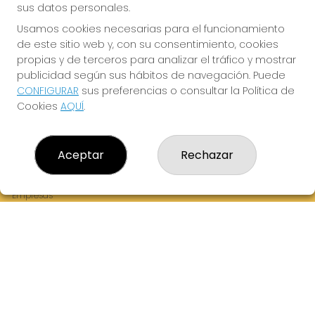
sus datos personales.
Usamos cookies necesarias para el funcionamiento
de este sitio web y, con su consentimiento, cookies
¡La Tres Loterias te desea Mucha Suerte!
propias y de terceros para analizar el tráfico y mostrar
publicidad según sus hábitos de navegación. Puede
CONFIGURAR
sus preferencias o consultar la Política de
Cookies
AQUÍ
.
LA TRES LOTERIAS
¿Quiénes somos?
Aceptar
Rechazar
Comprar lotería
Resultados
Contacto
Empresas
Boletos digitales
Acceso
Registro
REDES SOCIALES