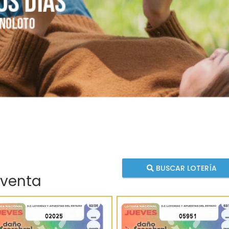
BUSCAR LOTERÍA
 venta
02025
05951