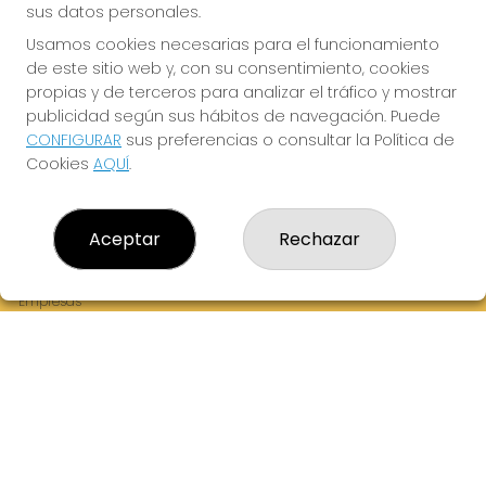
sus datos personales.
Usamos cookies necesarias para el funcionamiento
de este sitio web y, con su consentimiento, cookies
¡La Tres Loterias te desea Mucha Suerte!
propias y de terceros para analizar el tráfico y mostrar
publicidad según sus hábitos de navegación. Puede
CONFIGURAR
sus preferencias o consultar la Política de
Cookies
AQUÍ
.
LA TRES LOTERIAS
¿Quiénes somos?
Aceptar
Rechazar
Comprar lotería
Resultados
Contacto
Empresas
Boletos digitales
Acceso
Registro
REDES SOCIALES