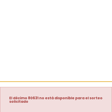
El décimo 80631 no está disponible para el sorteo
solicitado