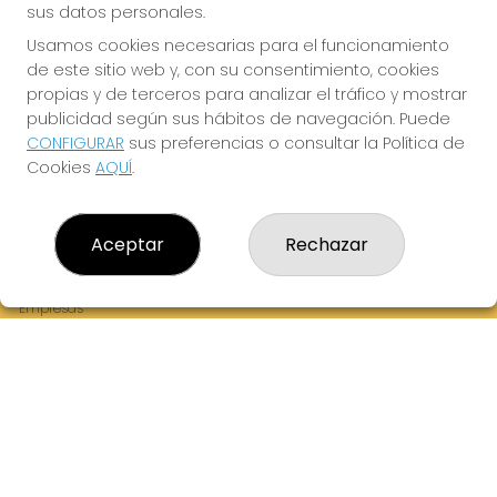
sus datos personales.
Usamos cookies necesarias para el funcionamiento
de este sitio web y, con su consentimiento, cookies
¡La Tres Loterias te desea Mucha Suerte!
propias y de terceros para analizar el tráfico y mostrar
publicidad según sus hábitos de navegación. Puede
CONFIGURAR
sus preferencias o consultar la Política de
Cookies
AQUÍ
.
LA TRES LOTERIAS
¿Quiénes somos?
Aceptar
Rechazar
Comprar lotería
Resultados
Contacto
Empresas
Boletos digitales
Acceso
Registro
REDES SOCIALES