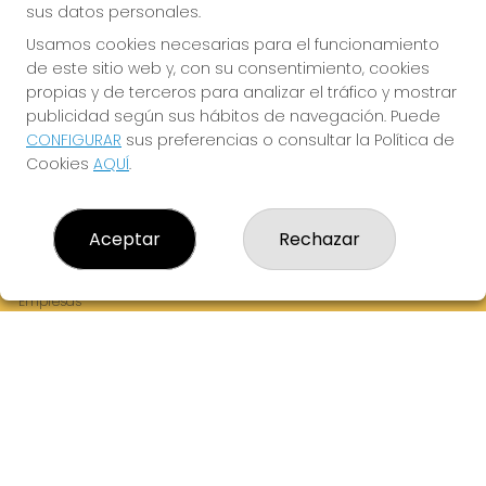
sus datos personales.
Usamos cookies necesarias para el funcionamiento
de este sitio web y, con su consentimiento, cookies
¡La Tres Loterias te desea Mucha Suerte!
propias y de terceros para analizar el tráfico y mostrar
publicidad según sus hábitos de navegación. Puede
CONFIGURAR
sus preferencias o consultar la Política de
Cookies
AQUÍ
.
LA TRES LOTERIAS
¿Quiénes somos?
Aceptar
Rechazar
Comprar lotería
Resultados
Contacto
Empresas
Boletos digitales
Acceso
Registro
REDES SOCIALES