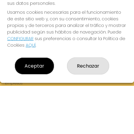
sus datos personales.
Usamos cookies necesarias para el funcionamiento
de este sitio web y, con su consentimiento, cookies
¡La Tres Loterias te desea Mucha Suerte!
propias y de terceros para analizar el tráfico y mostrar
publicidad según sus hábitos de navegación. Puede
CONFIGURAR
sus preferencias o consultar la Política de
Cookies
AQUÍ
.
LA TRES LOTERIAS
¿Quiénes somos?
Aceptar
Rechazar
Comprar lotería
Resultados
Contacto
Empresas
Boletos digitales
Acceso
Registro
REDES SOCIALES