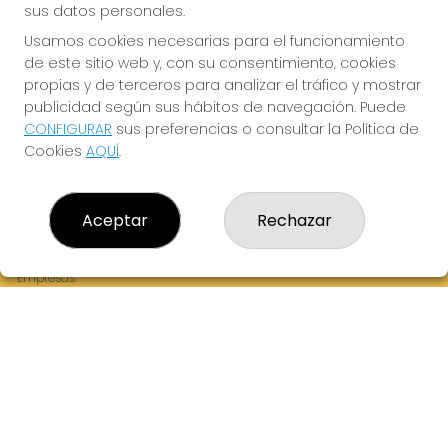
sus datos personales.
Usamos cookies necesarias para el funcionamiento
de este sitio web y, con su consentimiento, cookies
¡La Tres Loterias te desea Mucha Suerte!
propias y de terceros para analizar el tráfico y mostrar
publicidad según sus hábitos de navegación. Puede
CONFIGURAR
sus preferencias o consultar la Política de
Cookies
AQUÍ
.
LA TRES LOTERIAS
¿Quiénes somos?
Aceptar
Rechazar
Comprar lotería
Resultados
Contacto
Empresas
Boletos digitales
Acceso
Registro
REDES SOCIALES