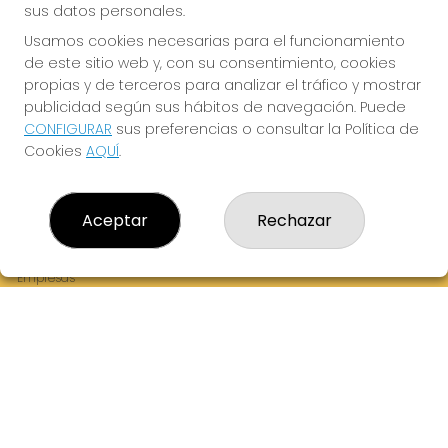
sus datos personales.
Usamos cookies necesarias para el funcionamiento
de este sitio web y, con su consentimiento, cookies
¡La Tres Loterias te desea Mucha Suerte!
propias y de terceros para analizar el tráfico y mostrar
publicidad según sus hábitos de navegación. Puede
CONFIGURAR
sus preferencias o consultar la Política de
Cookies
AQUÍ
.
LA TRES LOTERIAS
¿Quiénes somos?
Aceptar
Rechazar
Comprar lotería
Resultados
Contacto
Empresas
Boletos digitales
Acceso
Registro
REDES SOCIALES