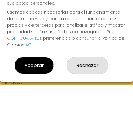
sus datos personales.
Usamos cookies necesarias para el funcionamiento
de este sitio web y, con su consentimiento, cookies
¡La Tres Loterias te desea Mucha Suerte!
propias y de terceros para analizar el tráfico y mostrar
publicidad según sus hábitos de navegación. Puede
CONFIGURAR
sus preferencias o consultar la Política de
Cookies
AQUÍ
.
LA TRES LOTERIAS
¿Quiénes somos?
Aceptar
Rechazar
Comprar lotería
Resultados
Contacto
Empresas
Boletos digitales
Acceso
Registro
REDES SOCIALES