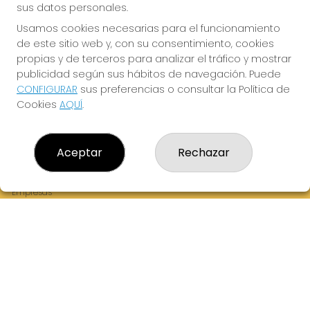
sus datos personales.
Usamos cookies necesarias para el funcionamiento
de este sitio web y, con su consentimiento, cookies
¡La Tres Loterias te desea Mucha Suerte!
propias y de terceros para analizar el tráfico y mostrar
publicidad según sus hábitos de navegación. Puede
CONFIGURAR
sus preferencias o consultar la Política de
Cookies
AQUÍ
.
LA TRES LOTERIAS
¿Quiénes somos?
Aceptar
Rechazar
Comprar lotería
Resultados
Contacto
Empresas
Boletos digitales
Acceso
Registro
REDES SOCIALES