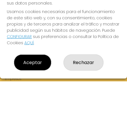
sus datos personales.
Usamos cookies necesarias para el funcionamiento
de este sitio web y, con su consentimiento, cookies
¡La Tres Loterias te desea Mucha Suerte!
propias y de terceros para analizar el tráfico y mostrar
publicidad según sus hábitos de navegación. Puede
CONFIGURAR
sus preferencias o consultar la Política de
Cookies
AQUÍ
.
LA TRES LOTERIAS
¿Quiénes somos?
Aceptar
Rechazar
Comprar lotería
Resultados
Contacto
Empresas
Boletos digitales
Acceso
Registro
REDES SOCIALES