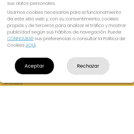
sus datos personales.
Usamos cookies necesarias para el funcionamiento
de este sitio web y, con su consentimiento, cookies
¡La Tres Loterias te desea Mucha Suerte!
propias y de terceros para analizar el tráfico y mostrar
publicidad según sus hábitos de navegación. Puede
CONFIGURAR
sus preferencias o consultar la Política de
Cookies
AQUÍ
.
LA TRES LOTERIAS
¿Quiénes somos?
Aceptar
Rechazar
Comprar lotería
Resultados
Contacto
Empresas
Boletos digitales
Acceso
Registro
REDES SOCIALES