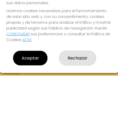
sus datos personales.
Usamos cookies necesarias para el funcionamiento
de este sitio web y, con su consentimiento, cookies
¡La Tres Loterias te desea Mucha Suerte!
propias y de terceros para analizar el tráfico y mostrar
publicidad según sus hábitos de navegación. Puede
CONFIGURAR
sus preferencias o consultar la Política de
Cookies
AQUÍ
.
LA TRES LOTERIAS
¿Quiénes somos?
Aceptar
Rechazar
Comprar lotería
Resultados
Contacto
Empresas
Boletos digitales
Acceso
Registro
REDES SOCIALES