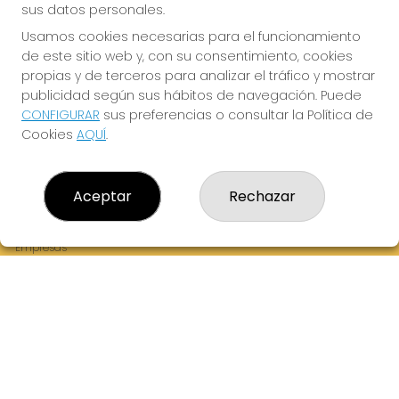
sus datos personales.
Usamos cookies necesarias para el funcionamiento
de este sitio web y, con su consentimiento, cookies
¡La Tres Loterias te desea Mucha Suerte!
propias y de terceros para analizar el tráfico y mostrar
publicidad según sus hábitos de navegación. Puede
CONFIGURAR
sus preferencias o consultar la Política de
Cookies
AQUÍ
.
LA TRES LOTERIAS
¿Quiénes somos?
Aceptar
Rechazar
Comprar lotería
Resultados
Contacto
Empresas
Boletos digitales
Acceso
Registro
REDES SOCIALES