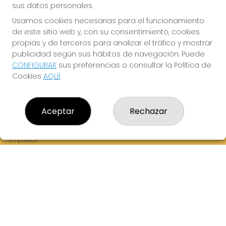
sus datos personales.
Usamos cookies necesarias para el funcionamiento
de este sitio web y, con su consentimiento, cookies
¡La Tres Loterias te desea Mucha Suerte!
propias y de terceros para analizar el tráfico y mostrar
publicidad según sus hábitos de navegación. Puede
CONFIGURAR
sus preferencias o consultar la Política de
Cookies
AQUÍ
.
LA TRES LOTERIAS
¿Quiénes somos?
Aceptar
Rechazar
Comprar lotería
Resultados
Contacto
Empresas
Boletos digitales
Acceso
Registro
REDES SOCIALES