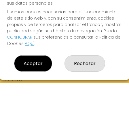
sus datos personales.
Usamos cookies necesarias para el funcionamiento
de este sitio web y, con su consentimiento, cookies
¡La Tres Loterias te desea Mucha Suerte!
propias y de terceros para analizar el tráfico y mostrar
publicidad según sus hábitos de navegación. Puede
CONFIGURAR
sus preferencias o consultar la Política de
Cookies
AQUÍ
.
LA TRES LOTERIAS
¿Quiénes somos?
Aceptar
Rechazar
Comprar lotería
Resultados
Contacto
Empresas
Boletos digitales
Acceso
Registro
REDES SOCIALES