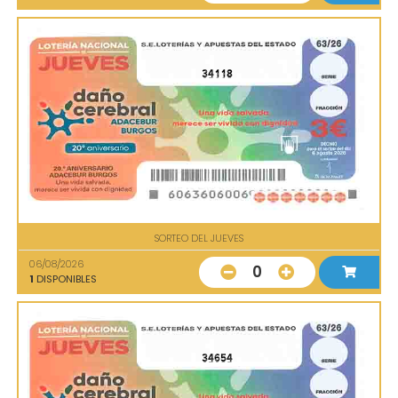
34118
SORTEO DEL JUEVES
06/08/2026
0
1
DISPONIBLES
34654