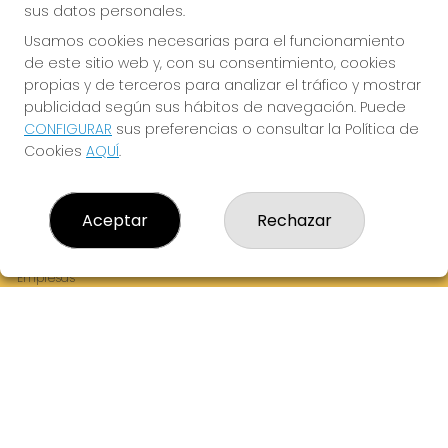
sus datos personales.
Usamos cookies necesarias para el funcionamiento
de este sitio web y, con su consentimiento, cookies
¡La Tres Loterias te desea Mucha Suerte!
propias y de terceros para analizar el tráfico y mostrar
publicidad según sus hábitos de navegación. Puede
CONFIGURAR
sus preferencias o consultar la Política de
Cookies
AQUÍ
.
LA TRES LOTERIAS
¿Quiénes somos?
Aceptar
Rechazar
Comprar lotería
Resultados
Contacto
Empresas
Boletos digitales
Acceso
Registro
REDES SOCIALES