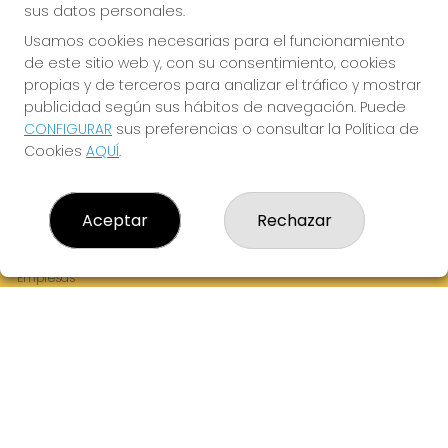
sus datos personales.
Usamos cookies necesarias para el funcionamiento
de este sitio web y, con su consentimiento, cookies
¡La Tres Loterias te desea Mucha Suerte!
propias y de terceros para analizar el tráfico y mostrar
publicidad según sus hábitos de navegación. Puede
CONFIGURAR
sus preferencias o consultar la Política de
Cookies
AQUÍ
.
LA TRES LOTERIAS
¿Quiénes somos?
Aceptar
Rechazar
Comprar lotería
Resultados
Contacto
Empresas
Boletos digitales
Acceso
Registro
REDES SOCIALES