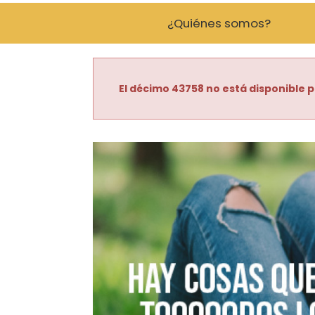
¿Quiénes somos?
El décimo 43758 no está disponible p