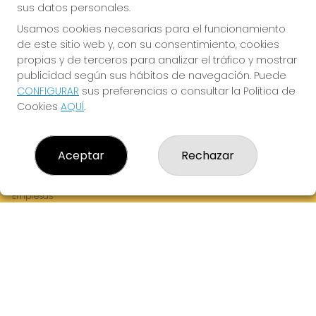
sus datos personales.
Usamos cookies necesarias para el funcionamiento
de este sitio web y, con su consentimiento, cookies
¡La Tres Loterias te desea Mucha Suerte!
propias y de terceros para analizar el tráfico y mostrar
publicidad según sus hábitos de navegación. Puede
CONFIGURAR
sus preferencias o consultar la Política de
Cookies
AQUÍ
.
LA TRES LOTERIAS
¿Quiénes somos?
Aceptar
Rechazar
Comprar lotería
Resultados
Contacto
Empresas
Boletos digitales
Acceso
Registro
REDES SOCIALES