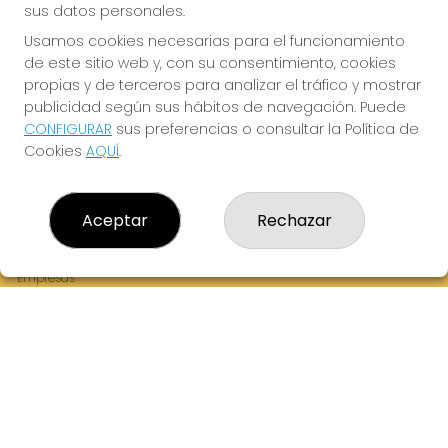
sus datos personales.
Usamos cookies necesarias para el funcionamiento
de este sitio web y, con su consentimiento, cookies
¡La Tres Loterias te desea Mucha Suerte!
propias y de terceros para analizar el tráfico y mostrar
publicidad según sus hábitos de navegación. Puede
CONFIGURAR
sus preferencias o consultar la Política de
Cookies
AQUÍ
.
LA TRES LOTERIAS
¿Quiénes somos?
Aceptar
Rechazar
Comprar lotería
Resultados
Contacto
Empresas
Boletos digitales
Acceso
Registro
REDES SOCIALES