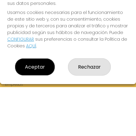
sus datos personales.
Usamos cookies necesarias para el funcionamiento
de este sitio web y, con su consentimiento, cookies
¡La Tres Loterias te desea Mucha Suerte!
propias y de terceros para analizar el tráfico y mostrar
publicidad según sus hábitos de navegación. Puede
CONFIGURAR
sus preferencias o consultar la Política de
Cookies
AQUÍ
.
LA TRES LOTERIAS
¿Quiénes somos?
Aceptar
Rechazar
Comprar lotería
Resultados
Contacto
Empresas
Boletos digitales
Acceso
Registro
REDES SOCIALES