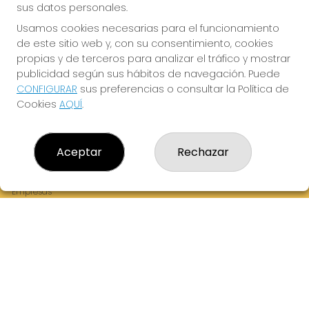
sus datos personales.
Usamos cookies necesarias para el funcionamiento
de este sitio web y, con su consentimiento, cookies
¡La Tres Loterias te desea Mucha Suerte!
propias y de terceros para analizar el tráfico y mostrar
publicidad según sus hábitos de navegación. Puede
CONFIGURAR
sus preferencias o consultar la Política de
Cookies
AQUÍ
.
LA TRES LOTERIAS
¿Quiénes somos?
Aceptar
Rechazar
Comprar lotería
Resultados
Contacto
Empresas
Boletos digitales
Acceso
Registro
REDES SOCIALES