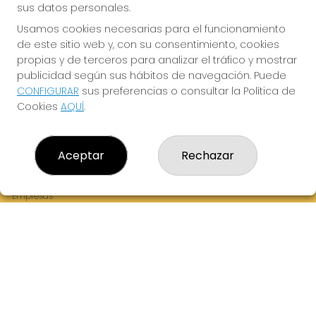
sus datos personales.
Usamos cookies necesarias para el funcionamiento
de este sitio web y, con su consentimiento, cookies
¡La Tres Loterias te desea Mucha Suerte!
propias y de terceros para analizar el tráfico y mostrar
publicidad según sus hábitos de navegación. Puede
CONFIGURAR
sus preferencias o consultar la Política de
Cookies
AQUÍ
.
LA TRES LOTERIAS
¿Quiénes somos?
Aceptar
Rechazar
Comprar lotería
Resultados
Contacto
Empresas
Boletos digitales
Acceso
Registro
REDES SOCIALES