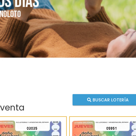
BUSCAR LOTERÍA
 venta
02025
05951