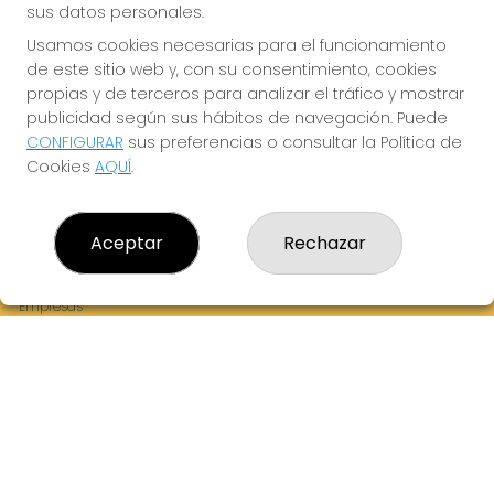
sus datos personales.
Usamos cookies necesarias para el funcionamiento
de este sitio web y, con su consentimiento, cookies
¡La Tres Loterias te desea Mucha Suerte!
propias y de terceros para analizar el tráfico y mostrar
publicidad según sus hábitos de navegación. Puede
CONFIGURAR
sus preferencias o consultar la Política de
Cookies
AQUÍ
.
LA TRES LOTERIAS
¿Quiénes somos?
Aceptar
Rechazar
Comprar lotería
Resultados
Contacto
Empresas
Boletos digitales
Acceso
Registro
REDES SOCIALES