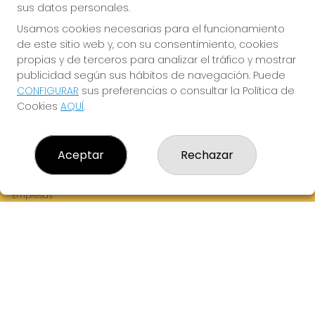
sus datos personales.
Usamos cookies necesarias para el funcionamiento
de este sitio web y, con su consentimiento, cookies
¡La Tres Loterias te desea Mucha Suerte!
propias y de terceros para analizar el tráfico y mostrar
publicidad según sus hábitos de navegación. Puede
CONFIGURAR
sus preferencias o consultar la Política de
Cookies
AQUÍ
.
LA TRES LOTERIAS
¿Quiénes somos?
Aceptar
Rechazar
Comprar lotería
Resultados
Contacto
Empresas
Boletos digitales
Acceso
Registro
REDES SOCIALES