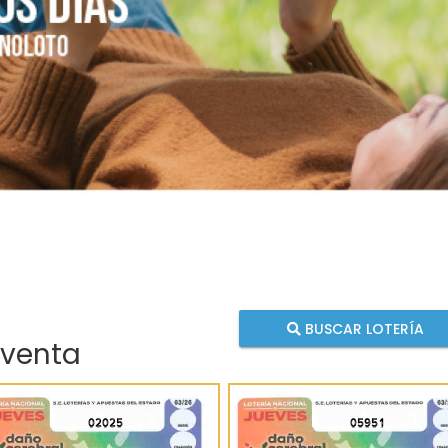
BUSCAR LOTERÍA
 venta
02025
05951