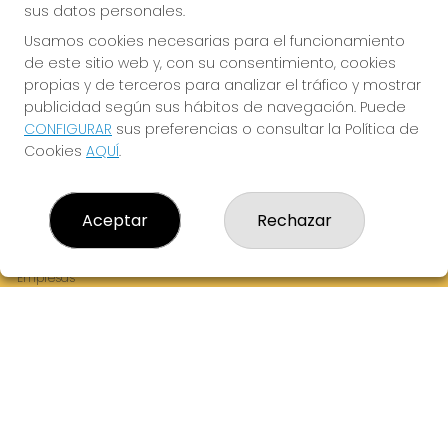
sus datos personales.
Usamos cookies necesarias para el funcionamiento
de este sitio web y, con su consentimiento, cookies
¡La Tres Loterias te desea Mucha Suerte!
propias y de terceros para analizar el tráfico y mostrar
publicidad según sus hábitos de navegación. Puede
CONFIGURAR
sus preferencias o consultar la Política de
Cookies
AQUÍ
.
LA TRES LOTERIAS
¿Quiénes somos?
Aceptar
Rechazar
Comprar lotería
Resultados
Contacto
Empresas
Boletos digitales
Acceso
Registro
REDES SOCIALES