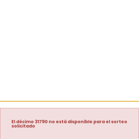
El décimo 31790 no está disponible para el sorteo
solicitado