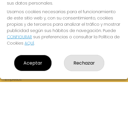
sus datos personales.
Usamos cookies necesarias para el funcionamiento
de este sitio web y, con su consentimiento, cookies
¡La Tres Loterias te desea Mucha Suerte!
propias y de terceros para analizar el tráfico y mostrar
publicidad según sus hábitos de navegación. Puede
CONFIGURAR
sus preferencias o consultar la Política de
Cookies
AQUÍ
.
LA TRES LOTERIAS
¿Quiénes somos?
Aceptar
Rechazar
Comprar lotería
Resultados
Contacto
Empresas
Boletos digitales
Acceso
Registro
REDES SOCIALES