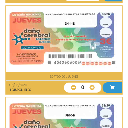
34118
SORTEO DEL JUEVES
06/08/2026
0
1
DISPONIBLES
34654