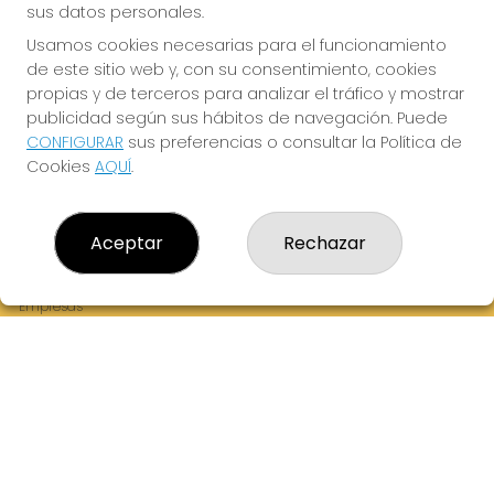
sus datos personales.
Usamos cookies necesarias para el funcionamiento
de este sitio web y, con su consentimiento, cookies
¡La Tres Loterias te desea Mucha Suerte!
propias y de terceros para analizar el tráfico y mostrar
publicidad según sus hábitos de navegación. Puede
CONFIGURAR
sus preferencias o consultar la Política de
Cookies
AQUÍ
.
LA TRES LOTERIAS
¿Quiénes somos?
Aceptar
Rechazar
Comprar lotería
Resultados
Contacto
Empresas
Boletos digitales
Acceso
Registro
REDES SOCIALES