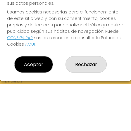
sus datos personales.
Usamos cookies necesarias para el funcionamiento
de este sitio web y, con su consentimiento, cookies
¡La Tres Loterias te desea Mucha Suerte!
propias y de terceros para analizar el tráfico y mostrar
publicidad según sus hábitos de navegación. Puede
CONFIGURAR
sus preferencias o consultar la Política de
Cookies
AQUÍ
.
LA TRES LOTERIAS
¿Quiénes somos?
Aceptar
Rechazar
Comprar lotería
Resultados
Contacto
Empresas
Boletos digitales
Acceso
Registro
REDES SOCIALES