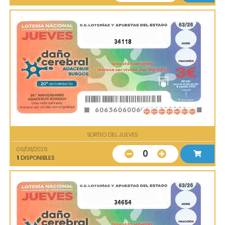
34118
SORTEO DEL JUEVES
06/08/2026
0
1
DISPONIBLES
34654