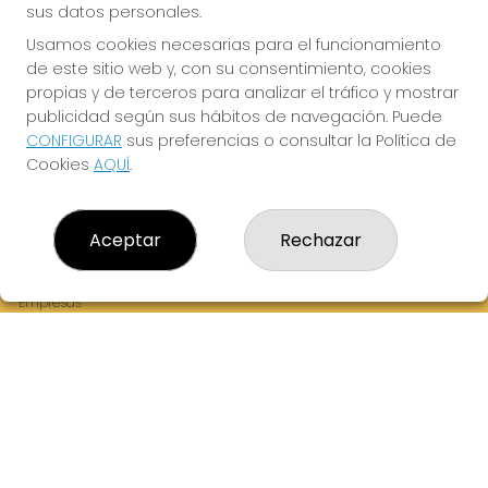
sus datos personales.
Usamos cookies necesarias para el funcionamiento
de este sitio web y, con su consentimiento, cookies
¡La Tres Loterias te desea Mucha Suerte!
propias y de terceros para analizar el tráfico y mostrar
publicidad según sus hábitos de navegación. Puede
CONFIGURAR
sus preferencias o consultar la Política de
Cookies
AQUÍ
.
LA TRES LOTERIAS
¿Quiénes somos?
Aceptar
Rechazar
Comprar lotería
Resultados
Contacto
Empresas
Boletos digitales
Acceso
Registro
REDES SOCIALES