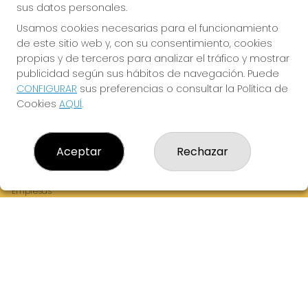
sus datos personales.
Usamos cookies necesarias para el funcionamiento
de este sitio web y, con su consentimiento, cookies
¡La Tres Loterias te desea Mucha Suerte!
propias y de terceros para analizar el tráfico y mostrar
publicidad según sus hábitos de navegación. Puede
CONFIGURAR
sus preferencias o consultar la Política de
Cookies
AQUÍ
.
LA TRES LOTERIAS
¿Quiénes somos?
Aceptar
Rechazar
Comprar lotería
Resultados
Contacto
Empresas
Boletos digitales
Acceso
Registro
REDES SOCIALES