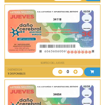
34118
SORTEO DEL JUEVES
06/08/2026
0
1
DISPONIBLES
34654