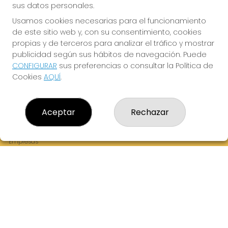
sus datos personales.
Usamos cookies necesarias para el funcionamiento
de este sitio web y, con su consentimiento, cookies
¡La Tres Loterias te desea Mucha Suerte!
propias y de terceros para analizar el tráfico y mostrar
publicidad según sus hábitos de navegación. Puede
CONFIGURAR
sus preferencias o consultar la Política de
Cookies
AQUÍ
.
LA TRES LOTERIAS
¿Quiénes somos?
Aceptar
Rechazar
Comprar lotería
Resultados
Contacto
Empresas
Boletos digitales
Acceso
Registro
REDES SOCIALES