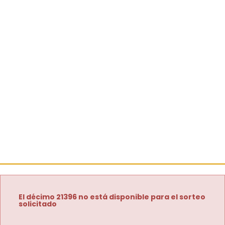
El décimo 21396 no está disponible para el sorteo
solicitado