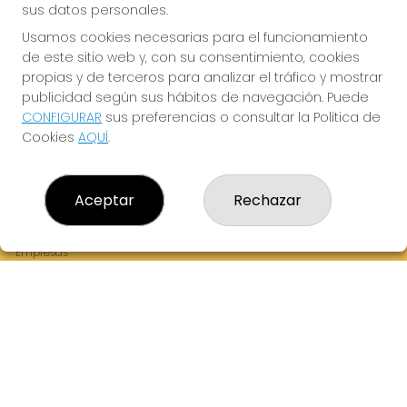
sus datos personales.
Usamos cookies necesarias para el funcionamiento
de este sitio web y, con su consentimiento, cookies
¡La Tres Loterias te desea Mucha Suerte!
propias y de terceros para analizar el tráfico y mostrar
publicidad según sus hábitos de navegación. Puede
CONFIGURAR
sus preferencias o consultar la Política de
Cookies
AQUÍ
.
LA TRES LOTERIAS
¿Quiénes somos?
Aceptar
Rechazar
Comprar lotería
Resultados
Contacto
Empresas
Boletos digitales
Acceso
Registro
REDES SOCIALES