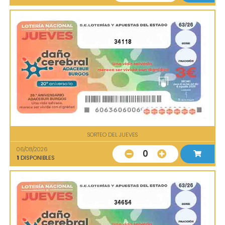
34118
SORTEO DEL JUEVES
06/08/2026
0
1
DISPONIBLES
34654